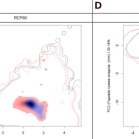
D
RCP60