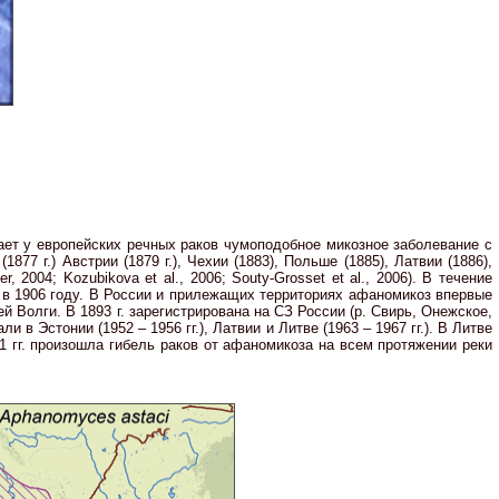
ет у европейских речных раков чумоподобное микозное заболевание с
77 г.) Австрии (1879 г.), Чехии (1883), Польше (1885), Латвии (1886),
, 2004; Kozubikova et al., 2006; Souty-Grosset et al., 2006). В течение
 в 1906 году. В России и прилежащих территориях афаномикоз впервые
й Волги. В 1893 г. зарегистрирована на СЗ России (р. Свирь, Онежское,
в Эстонии (1952 – 1956 гг.), Латвии и Литве (1963 – 1967 гг.). В Литве
1 гг. произошла гибель раков от афаномикоза на всем протяжении реки