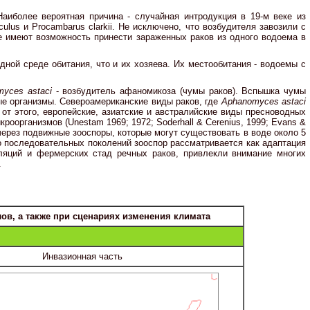
 Наиболее вероятная причина - случайная интродукция в 19-м веке из
ulus и Procambarus clarkii. Не исключено, что возбудителя завозили с
е имеют возможность принести зараженных раков из одного водоема в
дной среде обитания, что и их хозяева. Их местообитания - водоемы с
yces astaci
- возбудитель афаномикоза (чумы раков). Вспышка чумы
ные организмы. Североамериканские виды раков, где
Aphanomyces astaci
 от этого, европейские, азиатские и австралийские виды пресноводных
оорганизмов (Unestam 1969; 1972; Soderhall & Cerenius, 1999; Evans &
через подвижные зооспоры, которые могут существовать в воде около 5
во последовательных поколений зооспор рассматривается как адаптация
ляций и фермерских стад речных раков, привлекли внимание многих
.
ов, а также при сценариях изменения климата
Инвазионная часть