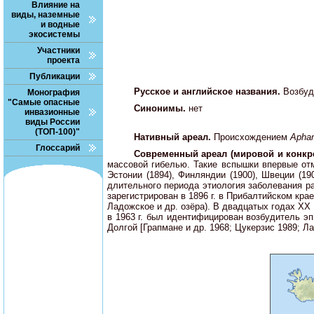
Влияние на
виды, наземные
и водные
экосистемы
Участники
проекта
Публикации
Русское и английское названия.
Возбуд
Монография
"Самые опасные
Синонимы.
нет
инвазионные
виды России
(ТОП-100)"
Нативный ареал.
Происхождением
Aphan
Глоссарий
Современный ареал (мировой и конкр
массовой гибелью. Такие вспышки впервые отмеч
Эстонии (1894), Финляндии (1900), Швеции (1907
длительного периода этиология заболевания р
зарегистрирован в 1896 г. в Прибалтийском кра
Ладожское и др. озёра). В двадцатых годах XX в
в 1963 г. был идентифицирован возбудитель эп
Долгой [Грапмане и др. 1968; Цукерзис 1989; Ла