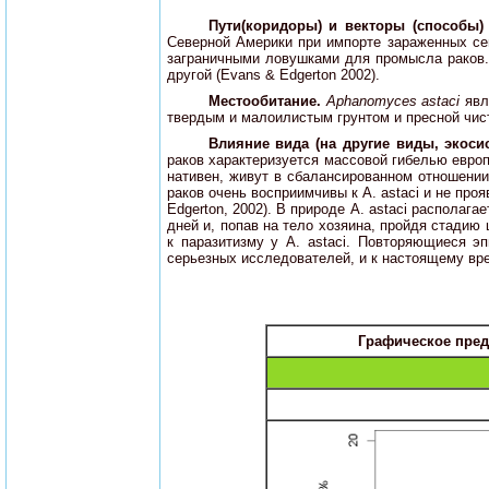
Пути(коридоры) и векторы (способы)
Северной Америки при импорте зараженных севе
заграничными ловушками для промысла раков. 
другой (Evans & Edgerton 2002).
Местообитание.
Aphanomyces astaci
явл
твердым и малоилистым грунтом и пресной чис
Влияние вида (на другие виды, экос
раков характеризуется массовой гибелью европ
нативен, живут в сбалансированном отношении 
раков очень восприимчивы к A. astaci и не пр
Edgerton, 2002). В природе A. astaci распола
дней и, попав на тело хозяина, пройдя стадию
к паразитизму у A. astaci. Повторяющиеся 
серьезных исследователей, и к настоящему вр
Графическое пред