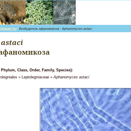
Хромисты
/
Возбудитель афаномикоза -
Aphanomyces astaci
astaci
 афаномикоза
ylum, Class, Order, Family, Species):
legniales » Leptolegniaceae »
Aphanomyces astaci