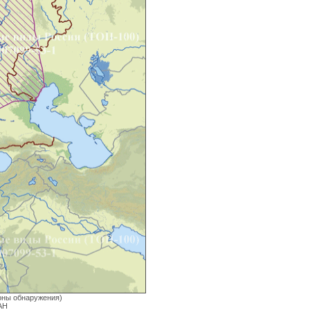
ионы обнаружения)
АН