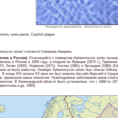
Возбудитель афаномикоза -
Aphanomyces astaci
итель чyмы paков, Crayfish plague
omyces astaci
считается Северная Америка.
етнее в России).
Относящийся к оомицетам
Aphanomyces astaci
вызыва
ены в Италии в 1859 году, а позднее во Франции (1874 г.), Германии (18
), Литве (1920); Норвегии (1971), Англии (1981) и Ирландии (1986) (Eder
аков не была известна. Оомицет
Aphanomyces astaci
был описан Shikora
е. В конце ХIХ начале ХХ века ею был охвачен бассейн Верхней и Средне
. произошли новые эпизоотии. Чумоподобные заболевания раков отмечали 
изоотии. В Ленинградской области было установлено, что с 1968 по 197
врентьева и др. 1994].