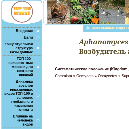
Инвазионные виды
/
Введение
Цели
Aphanomyces 
Концептуальная
структура
Возбудитель
базы данных
ТОП 100 -
приоритетные
мишени для
Систематическое положение (Kingdom, Ph
контроля
инвазий
Chromista » Oomycota » Oomycetes » Sapro
Динамика
ареалов
инвазионных
видов ТОП-100 в
условиях
глобального
изменения
климата
Влияние на
человека
видов