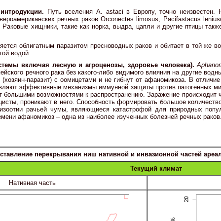
 интродукции.
Путь вселения А. astaci в Европу, точно неизвестен.
роамериканских речных раков Orconectes limosus, Pacifastacus leniusc
Раковые хищники, такие как норка, выдра, цапли и другие птицы такж
яется облигатным паразитом пресноводных раков и обитает в той же во
той водой.
истемы включая лесную и агроценозы, здоровье человека).
Aphanom
ейского речного рака без какого-либо видимого влияния на другие вод
(хозяин-паразит) с оомицетами и не гибнут от афаномикоза. В отличие
оявляют эффективные механизмы иммунной защиты против патогенных микр
гает большими возможностями к распространению. Заражение происходит 
 цисты, проникают в него. Способность формировать большое количест
эпизоотии рачьей чумы, являющиеся катастрофой для природных попу
емени афаномикоз – одна из наиболее изученных болезней речных раков
ставление перекрывания ниш нативной и инвазионной частей ареал
Текущий климат
Нативная часть