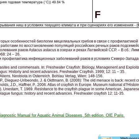
F
ывания ниш в условиях текущего климата и при сценариях его изменения - (
торых особенностей биологии мицелиальных грибов в связи с профилактикой ми
работами по восстановлению популяций российских речных раков подсемейства
левания раков Astacus astacus в озерах и реках Латвийской ССР. – В сб.: Л
68: 24 – 26.
 и профилактика инфекционных заболеваний раков в условиях Северо-Запада Р
asites and commensals. In: Freshwater Crayfish: Biology, Managenent and Exploit
ngus: Historiy and reсent advances. Freshwater Crayfish. 1999; 12: 11 – 35.
, Aliens. Neobiota in Osterreich. Bohlau Verlag, Wien: 148-156.
 M.P., Dieguez-Uribeondo, J. & Oidtmann, B. (2008): The old menace is back: recent
nolds, J.D., Haffner, P., 2006. Atlas of crayfish in Europe. Museum national d?Histoi
). Unestam, T. 1969. Resistance to the crayfish plague in some American, Japanese
plague fungus: history and recent advances. Freshwater crayfish 12: 11-35.
Diagnostic Manual for Aquatic Animal Diseases, 5th edition, OIE Paris.
Web-порт