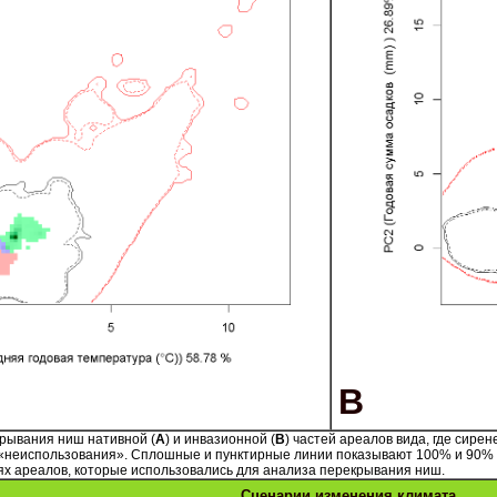
B
рывания ниш нативной (
A
) и инвазионной (
B
) частей ареалов вида, где сире
 «неиспользования». Сплошные и пунктирные линии показывают 100% и 90% о
ях ареалов, которые использовались для анализа перекрывания ниш.
Сценарии изменения климата