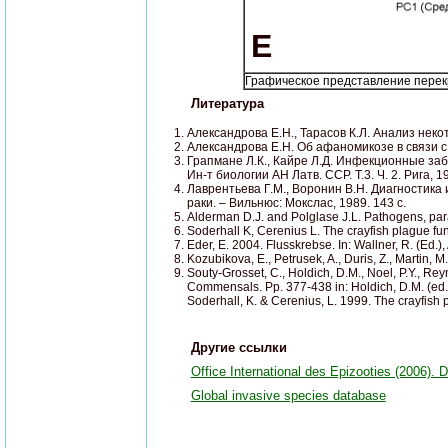
E
Графическое представление перекр
Литература
Александрова Е.Н., Тарасов К.Л. Анализ неко
Александрова Е.Н. Об афаномикозе в связи с 
Грапмане Л.К., Кайре Л.Д. Инфекционные забо
Ин-т биологии АН Латв. ССР. Т.3. Ч. 2. Рига, 19
Лаврентьева Г.М., Воронин В.Н. Диагностика
раки. – Вильнюс: Мокслас, 1989. 143 с.
Alderman D.J. and Polglase J.L. Pathogens, par
Soderhall K, Cerenius L. The crayfish plague fu
Eder, E. 2004. Flusskrebse. In: Wallner, R. (Ed.)
Kozubikova, E., Petrusek, A., Duris, Z., Martin,
Souty-Grosset, C., Holdich, D.M., Noel, P.Y., Rey
Commensals. Pp. 377-438 in: Holdich, D.M. (ed.
Soderhall, K. & Cerenius, L. 1999. The crayfish 
Другие ссылки
Office International des Epizooties (2006). 
Global invasive species database