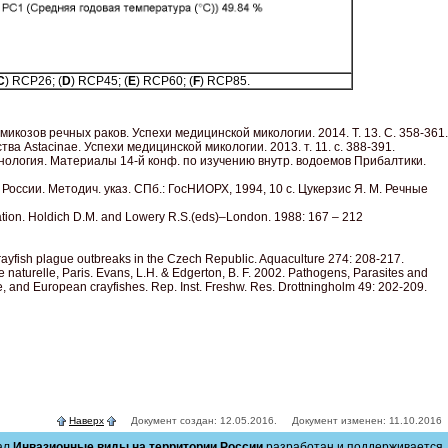
C
) RCP26; (
D
) RCP45; (
E
) RCP60; (
F
) RCP85.
козов речных раков. Успехи медицинской микологии. 2014. Т. 13. С. 358-361.
 Astacinae. Успехи медицинской микологии. 2013. т. 11. с. 388-391.
имнология. Материалы 14-й конф. по изучению внутр. водоемов Прибалтики.
оссии. Методич. указ. СПб.: ГосНИОРХ, 1994, 10 с. Цукерзис Я. М. Речные
ation. Holdich D.M. and Lowery R.S.(eds)–London. 1988: 167 – 212
 crayfish plague outbreaks in the Czech Republic. Aquaculture 274: 208-217.
re naturelle, Paris. Evans, L.H. & Edgerton, B. F. 2002. Pathogens, Parasites and
, and European crayfishes. Rep. Inst. Freshw. Res. Drottningholm 49: 202-209.
Наверх
Документ создан: 12.05.2016. Документ изменен: 11.10.2016
ал
Инвазионные виды на территории России
разработан и поддерживается