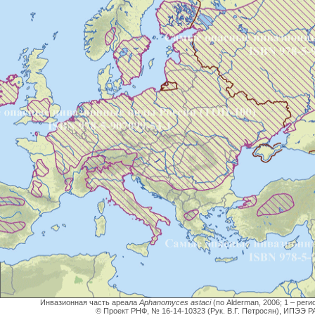
Инвазионная часть ареала
Aphanomyces astaci
(по Alderman, 2006; 1 – рег
© Проект РНФ, № 16-14-10323 (Рук. В.Г. Петросян), ИПЭЭ Р