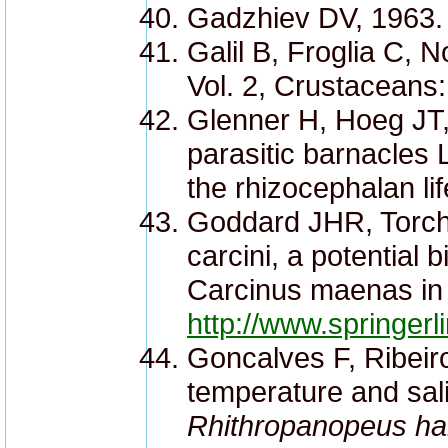
Gadzhiev DV, 1963. 
Galil B, Froglia C, 
Vol. 2, Crustaceans
Glenner H, Hoeg JT,
parasitic barnacles 
the rhizocephalan li
Goddard JHR, Torchi
carcini, a potential
Carcinus maenas in C
http://www.springerl
Goncalves F, Ribeir
temperature and sali
Rhithropanopeus harr