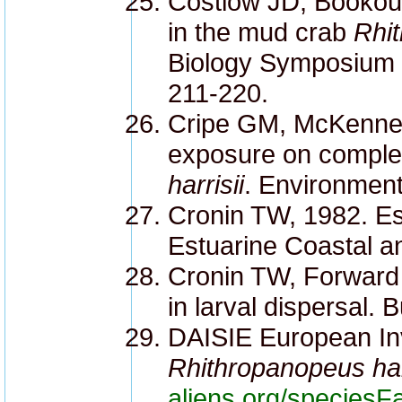
Costlow JD, Bookout
in the mud crab
Rhit
Biology Symposium [
211-220.
Cripe GM, McKenney 
exposure on complet
harrisii
. Environment
Cronin TW, 1982. Est
Estuarine Coastal a
Cronin TW, Forward R
in larval dispersal. 
DAISIE European In
Rhithropanopeus harr
aliens.org/species