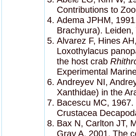
Contributions to Zoo
Adema JPHM, 1991. 
Brachyura). Leiden,
Alvarez F, Hines AH
Loxothylacus panopae
the host crab
Rhithr
Experimental Marine
Andreyev NI, Andrey
Xanthidae) in the A
Bacescu MC, 1967. [E
Crustacea Decapoda.
Bax N, Carlton JT, 
Gray A, 2001. The co