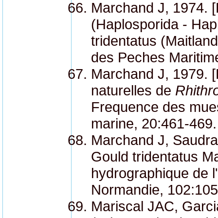
Marchand J, 1974. [E
(Haplosporida - Hapl
tridentatus (Maitlan
des Peches Maritime
Marchand J, 1979. [E
naturelles de
Rhithr
Frequence des mues 
marine, 20:461-469.
Marchand J, Saudray Y
Gould tridentatus M
hydrographique de l'
Normandie, 102:105
Mariscal JAC, Garcia