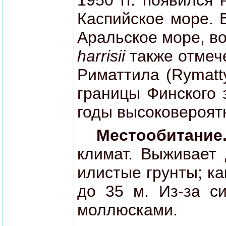
1950 гг. появился
Каспийское море. В
Аральское море, в
harrisii
также отмече
Риматтила (Rymatty
границы Финского 
годы высоковероят
Местообитани
климат. Выживает 
илистые грунты; ка
до 35 м. Из-за с
моллюсками.