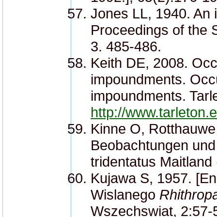
Jones LL, 1940. An i
Proceedings of the S
3. 485-486.
Keith DE, 2008. Oc
impoundments. Occ
impoundments. Tarle
http://www.tarleton.
Kinne O, Rotthauwe H
Beobachtungen und 
tridentatus Maitlan
Kujawa S, 1957. [Eng
Wislanego
Rhithropa
Wszechswiat, 2:57-