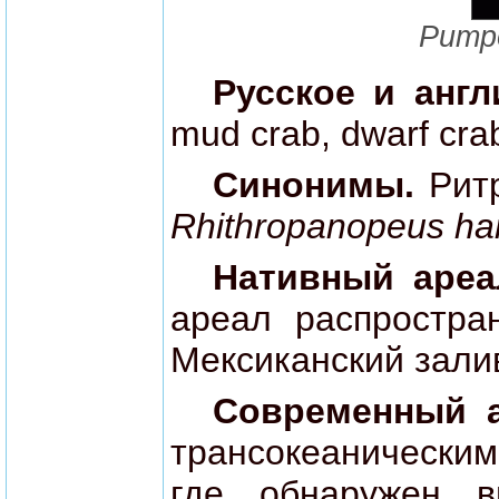
Ритр
Русское и анг
mud crab, dwarf cr
Синонимы.
Рит
Rhithropanopeus harr
Нативный аре
ареал распростра
Мексиканский зали
Современный а
трансокеаническим 
где обнаружен 