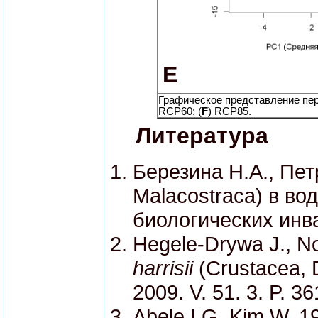
E
Графическое представление пере
RCP60; (
F
) RCP85.
Литература
Березина Н.А., Пе
Malacostraca) в во
биологических инва
Hegele-Drywa J., N
harrisii
(Crustacea, D
2009. V. 51. 3. P. 3
Abele LG, Kim W, 1