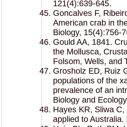
121(4):639-645.
Goncalves F, Ribei
American crab in th
Biology, 15(4):756-7
Gould AA, 1841. Cru
the Mollusca, Crust
Folsom, Wells, and 
Grosholz ED, Ruiz G
populations of the x
prevalence of an int
Biology and Ecology
Hayes KR, Sliwa C, 2
applied to Australia.