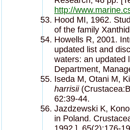
http://www.marine.c
Hood MI, 1962. Stud
of the family Xanthi
Howells R, 2001. Int
updated list and dis
waters: an updated l
Department, Manage
Iseda M, Otani M, Ki
harrisii
(Crustacea:B
62:39-44.
Jazdzewski K, Konop
in Poland. Crustace
1992.], 65(2):176-19