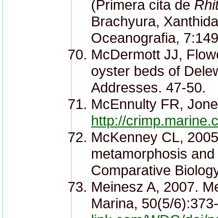
(Primera cita de
Rhi
Brachyura, Xanthidae
Oceanografia, 7:149
McDermott JJ, Flowe
oyster beds of Delew
Addresses. 47-50.
McEnnulty FR, Jone
http://crimp.marine.
McKenney CL, 2005. 
metamorphosis and r
Comparative Biology
Meinesz A, 2007. Me
Marina, 50(5/6):373