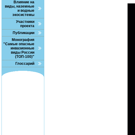
Влияние на
виды, наземные
и водные
экосистемы
Участники
проекта
Публикации
Монография
"Самые опасные
инвазионные
виды России
(ТОП-100)"
Глоссарий