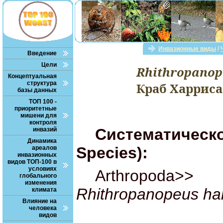
Инвазионные виды
/
Введение
Цели
Rhithropanope
Концептуальная
структура
Краб Харриса
базы данных
ТОП 100 -
приоритетные
мишени для
контроля
Систематическое
инвазий
Динамика
Species):
ареалов
инвазионных
видов ТОП-100 в
условиях
Arthropoda>
глобального
изменения
Rhithropanopeus harr
климата
Влияние на
человека
видов