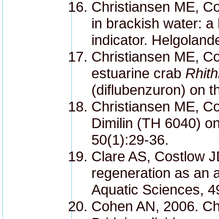
Christiansen ME, Cos
in brackish water: a
indicator. Helgolan
Christiansen ME, Cos
estuarine crab
Rhith
(diflubenzuron) on th
Christiansen ME, Co
Dimilin (TH 6040) on
50(1):29-36.
Clare AS, Costlow J
regeneration as an a
Aquatic Sciences, 4
Cohen AN, 2006. Cha