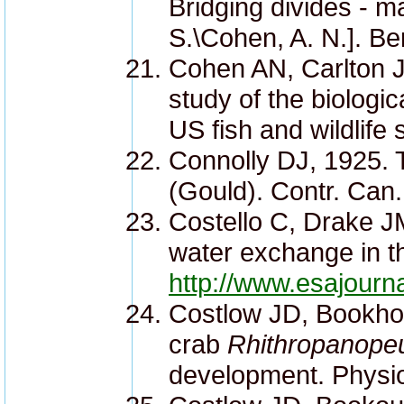
Bridging divides - ma
S.\Cohen, A. N.]. Be
Cohen AN, Carlton J
study of the biologi
US fish and wildlife
Connolly DJ, 1925. 
(Gould). Contr. Can.
Costello C, Drake JM
water exchange in th
http://www.esajour
Costlow JD, Bookhou
crab
Rhithropanopeus
development. Physio