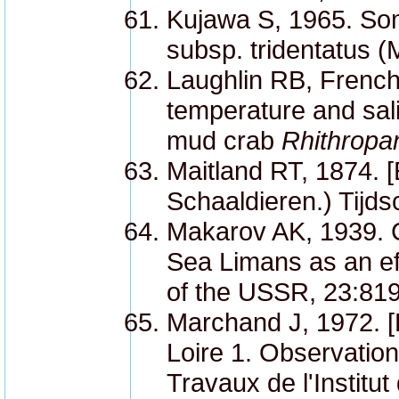
Kujawa S, 1965. Som
subsp. tridentatus (
Laughlin RB, French 
temperature and sali
mud crab
Rhithropan
Maitland RT, 1874. [
Schaaldieren.) Tijds
Makarov AK, 1939. C
Sea Limans as an ef
of the USSR, 23:81
Marchand J, 1972. [En
Loire 1. Observatio
Travaux de l'Institu