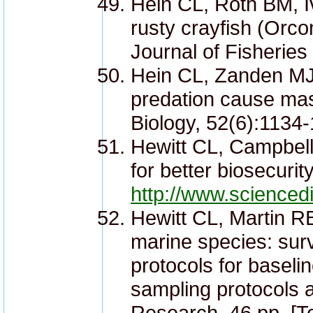
Hein CL, Roth BM, I
rusty crayfish (Orco
Journal of Fisheries
Hein CL, Zanden MJv
predation cause mass
Biology, 52(6):1134
Hewitt CL, Campbell
for better biosecurit
http://www.scienced
Hewitt CL, Martin RB
marine species: sur
protocols for baseli
sampling protocols
Research, 46 pp. [T