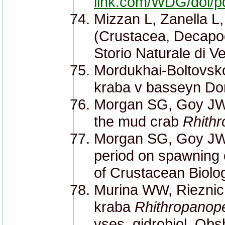
link.com/WDG/doi/p
Mizzan L, Zanella L,
(Crustacea, Decapoda
Storio Naturale di V
Mordukhai-Boltovskoy
kraba v basseyn Don
Morgan SG, Goy JW, 
the mud crab
Rhithr
Morgan SG, Goy JW, C
period on spawning 
of Crustacean Biolo
Murina WW, Riezniche
kraba
Rhithropanope
vses. gidrobiol. Ob