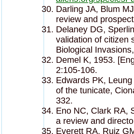
Darling JA, Blum MJ
review and prospectu
Delaney DG, Sperlin
validation of citizen
Biological Invasions
Demel K, 1953. [Engl
2:105-106.
Edwards PK, Leung B
of the tunicate, Cio
332.
Eno NC, Clark RA, S
a review and direct
Everett RA, Ruiz GM